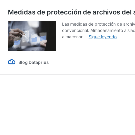
Medidas de protección de archivos del
Las medidas de protección de archiv
convencional. Almacenamiento aislad
Medidas
almacenar …
Sigue leyendo
de
protecci
de
archivos
Blog Dataprius
del
almacena
Cloud