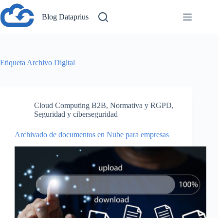
Saltar
al
Blog Dataprius
contenido
Etiqueta
Archivo Digital
Cloud Computing B2B
,
Normativa y RGPD
,
Seguridad y ciberseguridad
Archivado de documentos en Nube para empresas