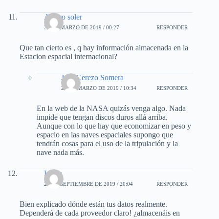
Alvaro soler
26 DE MARZO DE 2019 / 00:27
RESPONDER
Que tan cierto es , q hay información almacenada en la
Estacion espacial internacional?
José Cerezo Somera
26 DE MARZO DE 2019 / 10:34
RESPONDER
En la web de la NASA quizás venga algo. Nada
impide que tengan discos duros allá arriba.
Aunque con lo que hay que economizar en peso y
espacio en las naves espaciales supongo que
tendrán cosas para el uso de la tripulación y la
nave nada más.
Laura
27 DE SEPTIEMBRE DE 2019 / 20:04
RESPONDER
Bien explicado dónde están tus datos realmente.
Dependerá de cada proveedor claro! ¿almacenáis en