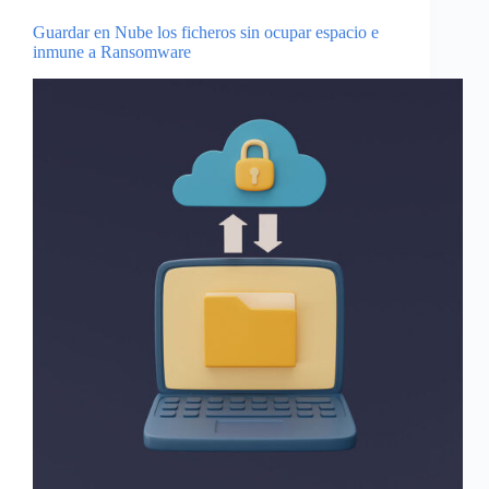
Guardar en Nube los ficheros sin ocupar espacio e
inmune a Ransomware