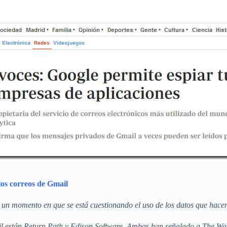
los correos de Gmail
n un momento en que se está cuestionando el uso de los datos que hacen
il están Return Path y Edison Software. Ambas han señalado a The Wal