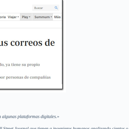
 algunas plataformas digitales.
»
l Street Journal que tienen a ingenieros humanos analizando cientos o