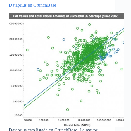
Dataprius en CrunchBase
Dataprius está listada en CrunchBase. La mayor