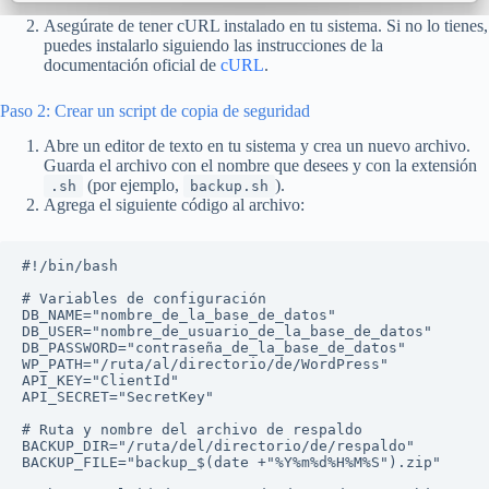
Asegúrate de tener cURL instalado en tu sistema. Si no lo tienes,
puedes instalarlo siguiendo las instrucciones de la
documentación oficial de
cURL
.
Paso 2: Crear un script de copia de seguridad
Abre un editor de texto en tu sistema y crea un nuevo archivo.
Guarda el archivo con el nombre que desees y con la extensión
(por ejemplo,
).
.sh
backup.sh
Agrega el siguiente código al archivo:
#!/bin/bash

# Variables de configuración

DB_NAME="nombre_de_la_base_de_datos"

DB_USER="nombre_de_usuario_de_la_base_de_datos"

DB_PASSWORD="contraseña_de_la_base_de_datos"

WP_PATH="/ruta/al/directorio/de/WordPress"

API_KEY="ClientId"

API_SECRET="SecretKey"

# Ruta y nombre del archivo de respaldo

BACKUP_DIR="/ruta/del/directorio/de/respaldo"

BACKUP_FILE="backup_$(date +"%Y%m%d%H%M%S").zip"
