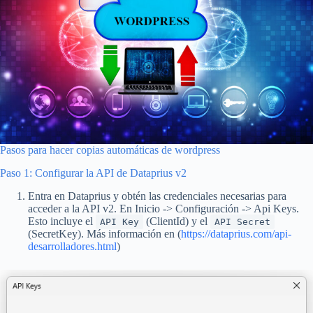
Pasos para hacer copias automáticas de wordpress
Paso 1: Configurar la API de Dataprius v2
Entra en Dataprius y obtén las credenciales necesarias para
acceder a la API v2. En Inicio -> Configuración -> Api Keys.
Esto incluye el
(ClientId) y el
API Key
API Secret
(SecretKey). Más información en (
https://dataprius.com/api-
desarrolladores.html
)