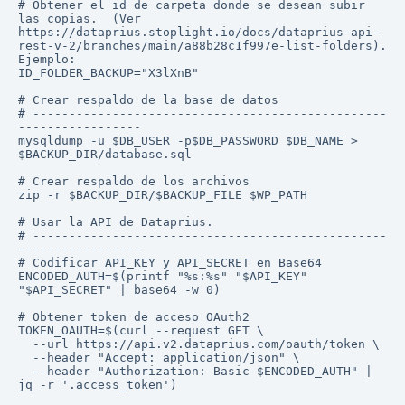
# Obtener el id de carpeta donde se desean subir 
las copias.  (Ver 
https://dataprius.stoplight.io/docs/dataprius-api-
rest-v-2/branches/main/a88b28c1f997e-list-folders). 
Ejemplo:

ID_FOLDER_BACKUP="X3lXnB"

# Crear respaldo de la base de datos

# -------------------------------------------------
-----------------

mysqldump -u $DB_USER -p$DB_PASSWORD $DB_NAME > 
$BACKUP_DIR/database.sql

# Crear respaldo de los archivos

zip -r $BACKUP_DIR/$BACKUP_FILE $WP_PATH

# Usar la API de Dataprius.

# -------------------------------------------------
-----------------

# Codificar API_KEY y API_SECRET en Base64

ENCODED_AUTH=$(printf "%s:%s" "$API_KEY" 
"$API_SECRET" | base64 -w 0)

# Obtener token de acceso OAuth2

TOKEN_OAUTH=$(curl --request GET \

  --url https://api.v2.dataprius.com/oauth/token \

  --header "Accept: application/json" \

  --header "Authorization: Basic $ENCODED_AUTH" | 
jq -r '.access_token')
