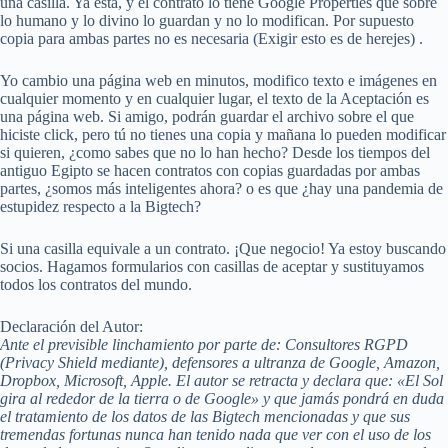
una casilla. Ya está, y el contrato lo tiene Google Properties que sobre
lo humano y lo divino lo guardan y no lo modifican. Por supuesto
copia para ambas partes no es necesaria (Exigir esto es de herejes) .
Yo cambio una página web en minutos, modifico texto e imágenes en
cualquier momento y en cualquier lugar, el texto de la Aceptación es
una página web. Si amigo, podrán guardar el archivo sobre el que
hiciste click, pero tú no tienes una copia y mañana lo pueden modificar
si quieren, ¿como sabes que no lo han hecho? Desde los tiempos del
antiguo Egipto se hacen contratos con copias guardadas por ambas
partes, ¿somos más inteligentes ahora? o es que ¿hay una pandemia de
estupidez respecto a la Bigtech?
Si una casilla equivale a un contrato. ¡Que negocio! Ya estoy buscando
socios. Hagamos formularios con casillas de aceptar y sustituyamos
todos los contratos del mundo.
Declaración del Autor:
Ante el previsible linchamiento por parte de: Consultores RGPD
(Privacy Shield mediante), defensores a ultranza de Google, Amazon,
Dropbox, Microsoft, Apple. El autor se retracta y declara que: «El Sol
gira al rededor de la tierra o de Google» y que jamás pondrá en duda
el tratamiento de los datos de las Bigtech mencionadas y que sus
tremendas fortunas nunca han tenido nada que ver con el uso de los