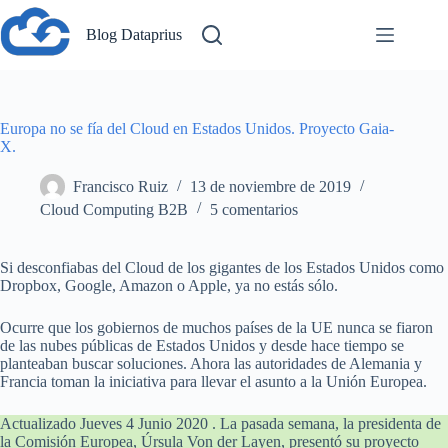
Saltar
al
Blog Dataprius
contenido
Europa no se fía del Cloud en Estados Unidos. Proyecto Gaia-
X.
Francisco Ruiz
13 de noviembre de 2019
Cloud Computing B2B
5 comentarios
Si desconfiabas del Cloud de los gigantes de los Estados Unidos como
Dropbox, Google, Amazon o Apple, ya no estás sólo.
Ocurre que los gobiernos de muchos países de la UE nunca se fiaron
de las nubes públicas de Estados Unidos y desde hace tiempo se
planteaban buscar soluciones. Ahora las autoridades de Alemania y
Francia toman la iniciativa para llevar el asunto a la Unión Europea.
Actualizado Jueves 4 Junio 2020 . La pasada semana, la presidenta de
la Comisión Europea, Úrsula Von der Layen, presentó su proyecto