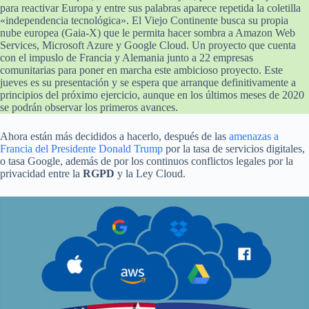
para reactivar Europa y entre sus palabras aparece repetida la coletilla
«independencia tecnológica». El Viejo Continente busca su propia
nube europea (Gaia-X) que le permita hacer sombra a Amazon Web
Services, Microsoft Azure y Google Cloud. Un proyecto que cuenta
con el impuslo de Francia y Alemania junto a 22 empresas
comunitarias para poner en marcha este ambicioso proyecto. Este
jueves es su presentación y se espera que arranque definitivamente a
principios del próximo ejercicio, aunque en los últimos meses de 2020
se podrán observar los primeros avances.
Ahora están más decididos a hacerlo, después de las
amenazas a
Francia del Presidente Donald Trump
por la tasa de servicios digitales,
o tasa Google, además de por los continuos conflictos legales por la
privacidad entre la
RGPD
y la Ley Cloud.