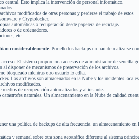
o central. Esto implica la intervención de personal informático.
onados.
rchivos modificados de otras personas y perderse el trabajo de estos.
nsomware y Cryptolocker.
ias automáticas o recuperación desde papelera de reciclaje.
rvidores o de ordenadores.
ciones, etc.
mbian considerablemente
. Por ello los backups no han de realizarse con
 acceso. El sistema proporciona accesos de administrador de sencilla ge
an al disponer de mecanismos de preservación de los archivos.
e bloqueado mientras otro usuario lo edita.
r. Los archivos son almacenados en la Nube y los incidentes locales 
archivos modificados.
e medios de recuperación automatizados y al instante.
 catástrofes naturales. Un almacenamiento en la Nube de calidad cuenta
er una política de backups de alta frecuencia, un almacenamiento en la
ática y semanal sobre otra zona geográfica diferente al sistema principa