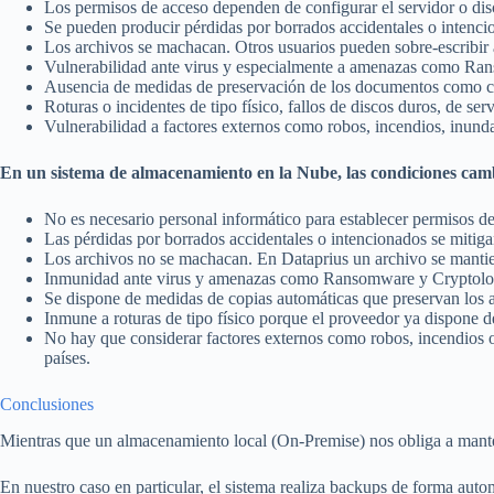
Los permisos de acceso dependen de configurar el servidor o disc
Se pueden producir pérdidas por borrados accidentales o intenci
Los archivos se machacan. Otros usuarios pueden sobre-escribir a
Vulnerabilidad ante virus y especialmente a amenazas como Ra
Ausencia de medidas de preservación de los documentos como cop
Roturas o incidentes de tipo físico, fallos de discos duros, de se
Vulnerabilidad a factores externos como robos, incendios, inunda
En un sistema de almacenamiento en la Nube, las condiciones ca
No es necesario personal informático para establecer permisos de
Las pérdidas por borrados accidentales o intencionados se mitig
Los archivos no se machacan. En Dataprius un archivo se mantien
Inmunidad ante virus y amenazas como Ransomware y Cryptolocke
Se dispone de medidas de copias automáticas que preservan los 
Inmune a roturas de tipo físico porque el proveedor ya dispone d
No hay que considerar factores externos como robos, incendios o
países.
Conclusiones
Mientras que un almacenamiento local (On-Premise) nos obliga a manten
En nuestro caso en particular, el sistema realiza backups de forma autom