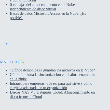
y cómo funciona
6 ventajas del almacenamiento en la Nube
independiente de disco virtual
Bases de datos Microsoft Access en la Nube. ¿Es
posible?
MAS LEÍDOS
¿Dónde demonios se guardan los archivos en la Nube?
Cómo funciona la sincronización en el almacenamiento
en la Nube
Intranet para empresas: qué es, para qué sirve y cómo
elegir la adecuada en tu organización
Discos NAS VS Dataprius Cloud. Almacenamiento en
disco frente al Cloud