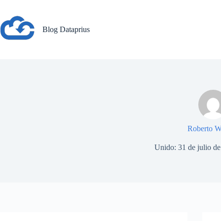
Saltar
al
contenido
Blog Dataprius
Roberto W
Unido: 31 de julio d