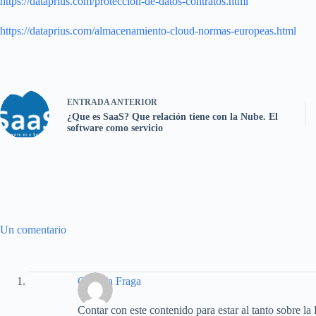
https://dataprius.com/proteccion-de-datos-contratos.html
https://dataprius.com/almacenamiento-cloud-normas-europeas.html
ENTRADA
ANTERIOR
¿Que es SaaS? Que relación tiene con la Nube. El
software como servicio
Un comentario
Carmen Fraga
Contar con este contenido para estar al tanto sobre