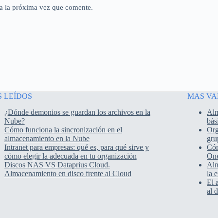
a la próxima vez que comente.
 LEÍDOS
MAS V
¿Dónde demonios se guardan los archivos en la
Alm
Nube?
bás
Cómo funciona la sincronización en el
Org
almacenamiento en la Nube
gru
Intranet para empresas: qué es, para qué sirve y
Cóm
cómo elegir la adecuada en tu organización
One
Discos NAS VS Dataprius Cloud.
Alm
Almacenamiento en disco frente al Cloud
la 
El 
al 