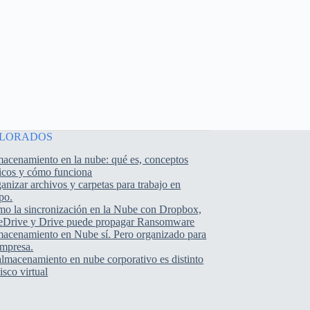
ALORADOS
acenamiento en la nube: qué es, conceptos
icos y cómo funciona
anizar archivos y carpetas para trabajo en
po.
o la sincronización en la Nube con Dropbox,
Drive y Drive puede propagar Ransomware
acenamiento en Nube sí. Pero organizado para
empresa.
almacenamiento en nube corporativo es distinto
disco virtual