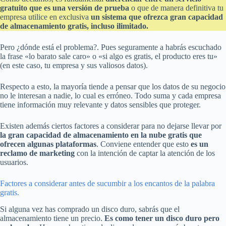
gratuito que es una versión de prueba
o que de manera definitiva tu
empresa utilice en exclusiva
un sistema que ofrezca gran capacidad
de almacenamiento gratis, incluso ilimitado.
Pero ¿dónde está el problema?. Pues seguramente a habrás escuchado
la frase «lo barato sale caro» o «si algo es gratis, el producto eres tu»
(en este caso, tu empresa y sus valiosos datos).
Respecto a esto, la mayoría tiende a pensar que los datos de su negocio
no le interesan a nadie, lo cual es erróneo. Todo suma y cada empresa
tiene información muy relevante y datos sensibles que proteger.
Existen además ciertos factores a considerar para no dejarse llevar por
la gran capacidad de almacenamiento en la nube gratis que
ofrecen algunas
plataformas
. Conviene entender que esto
es un
reclamo de marketing
con la intención de captar la atención de los
usuarios.
Factores a considerar antes de sucumbir a los encantos de la palabra
gratis.
Si alguna vez has comprado un disco duro, sabrás que el
almacenamiento tiene un precio.
Es como tener un disco duro pero