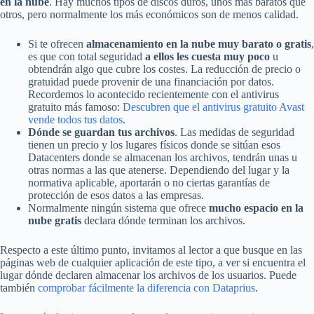
en la nube
. Hay muchos tipos de discos duros, unos más baratos que
otros, pero normalmente los más económicos son de menos calidad.
Si te ofrecen
almacenamiento en la nube muy barato o gratis
,
es que con total seguridad
a ellos les cuesta muy poco
u
obtendrán algo que cubre los costes. La reducción de precio o
gratuidad puede provenir de una financiación por datos.
Recordemos lo acontecido recientemente con el antivirus
gratuito más famoso:
Descubren que el antivirus gratuito Avast
vende todos tus datos
.
Dónde se guardan tus archivos
. Las medidas de seguridad
tienen un precio y los lugares físicos donde se sitúan esos
Datacenters donde se almacenan los archivos, tendrán unas u
otras normas a las que atenerse. Dependiendo del lugar y la
normativa aplicable, aportarán o no ciertas garantías de
protección de esos datos a las empresas.
Normalmente ningún sistema que ofrece
mucho espacio en la
nube gratis
declara dónde terminan los archivos.
Respecto a este último punto, invitamos al lector a que busque en las
páginas web de cualquier aplicación de este tipo, a ver si encuentra el
lugar dónde declaren almacenar los archivos de los usuarios. Puede
también
comprobar fácilmente la diferencia con Dataprius
.