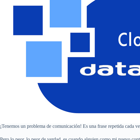
¡Tenemos un problema de comunicación! Es una frase repetida cada vez
Pero lo peor, lo peor de verdad, es cuando alguien como mi nuevo cont