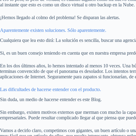
al instante que esto es como un disco virtual u otro backup en la Nube.
¡Hemos llegado al colmo del problema! Se disparan las alertas.
Aparentemente existen soluciones. Sólo aparentemente.
Cualquiera que lea esto dirá: La solución es sencilla, buscar una agenc
Si, es un buen consejo teniendo en cuenta que en nuestra empresa predo
En los dos últimos años, lo hemos intentado al menos 10 veces. Una 
terminas convencido de que el panorama es desolador. Los intentos te
aplicaciones de Internet. Seguramente para zapatos si funcionarían, de 
Las dificultades de hacerse entender con el producto.
Sin duda, un medio de hacerse entender es este Blog.
Sin embargo, existen motivos externos que merman con mucho la capaci
empresariales. Puede resultar complicado llegar al que piensa que puede
Vamos a decirlo claro, competimos con gigantes, un buen artículo o un
muy fácil que un artículo de ellos, que resulta interesante, obtenga mil