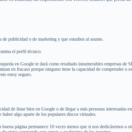
ia de publicidad o de marketing y que estudien al asunto.
mina el perfil técnico.
búsqueda en Google te dará como resultado innumerables empresas de S
rminan en fracaso porque ninguno tiene la capacidad de comprender o e
esto estoy seguro.
dad de listar bien en Google o de llegar a más personas interesadas e
 haber algo aparte de los populares discos virtuales.
a buena página permanece 10 veces menos que si nos dedicásemos a otra
es de vistas superando con creces a cualquiera de los nuestros.