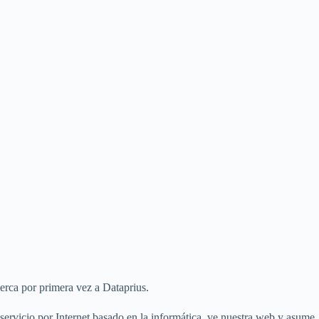
erca por primera vez a Dataprius.
ervicio por Internet basado en la informática, ve nuestra web y asume