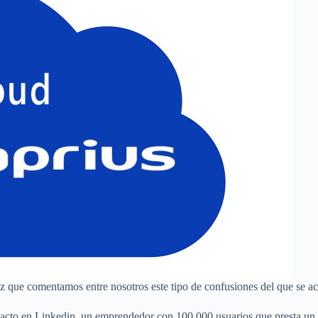
 que comentamos entre nosotros este tipo de confusiones del que se ac
acto en Linkedin, un emprendedor con 100.000 usuarios que presta un s