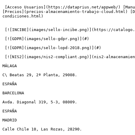
 [Acceso Usuarios](https://dataprius.net/appweb/) [Manual de uso Dataprius](https://manual.dataprius.com) [FAQ Preguntas frecuentes](faq-preguntas-frecuentes.html) 
[Precios](precios-almacenamiento-trabajo-cloud.html) [D
condiciones.html)

 [![INCIBE](images/sello-incibe.png)](https://catalogo.incibe.es/search?page=0&size=5&text=dataprius)

 [![GDPR](images/sello-gdpr.png)](#)

 [![GDPR](images/sello-lopd-2018.png)](#)

 [![NIS2](images/nis2-compliant.png)](nis2-almacenamiento-nube-dataprius.html)

MÁLAGA

C\ Beatas 29, 2ª Planta, 29008.

ESPAÑA

BARCELONA

Avda. Diagonal 319, 5-3, 08009.

ESPAÑA

MADRID

Calle Chile 10, Las Rozas, 28290.
