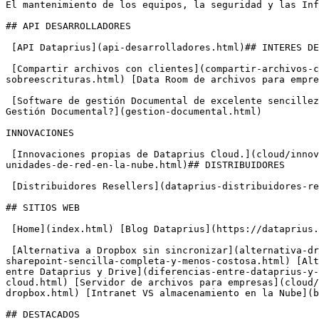
El mantenimiento de los equipos, la seguridad y las Inf
## API DESARROLLADORES

 [API Dataprius](api-desarrolladores.html)## INTERES DE EMPRESA

 [Compartir archivos con clientes](compartir-archivos-con-clientes.html) [Sin copias en conflicto ni sobreescrituras](sin-copias-en-conflicto-sin-
sobreescrituras.html) [Data Room de archivos para empre
 [Software de gestión Documental de excelente sencillez para empresas](base/software-de-gestion-documental-de-excelente-sencillez-para-empresas.html) [¿Qué es la 
Gestión Documental?](gestion-documental.html)

INNOVACIONES

 [Innovaciones propias de Dataprius Cloud.](cloud/innovaciones-y-caracteristicas-a-lo-largo-del-tiempo.html) [Mapdrive unidad mapeada en la nube](mapdrive-mapeo-de-
unidades-de-red-en-la-nube.html)## DISTRIBUIDORES

 [Distribuidores Resellers](dataprius-distribuidores-reseller.html) [¿Eres una empresa IT? Te interesa Pista Cero](pista-cero.html)

## SITIOS WEB

 [Home](index.html) [Blog Dataprius](https://dataprius.com/blog) [Dataprius Recovery](https://recovery.dataprius.com)## COMPARATIVAS Y VENTAJAS

 [Alternativa a Dropbox sin sincronizar](alternativa-dropbox-sin-sincronizar.html) [Alternativa a Sharepoint con sencillez y prestaciones](cloud/alternativa-a-
sharepoint-sencilla-completa-y-menos-costosa.html) [Alt
entre Dataprius y Drive](diferencias-entre-dataprius-y-
cloud.html) [Servidor de archivos para empresas](cloud/
dropbox.html) [Intranet VS almacenamiento en la Nube](b
## DESTACADOS
